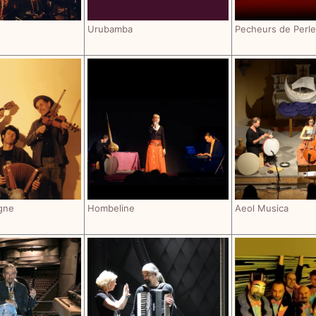
Urubamba
Pecheurs de Perl
gne
Hombeline
Aeol Musica