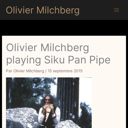
Aller
Olivier Milchberg
au
contenu
Olivier Milchberg
playing Siku Pan Pipe
Par
Olivier Milchberg
/
15 septembre 2015